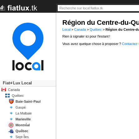
Région du Centre-du-Q
Local
>
Canada
>
Québec
>
Région du Centre-d
Rien à signaler ici pour l'instant !
Vous avez quelque chose à proposer ?
Contactez
Fiat
Lux Local
+/-
Canada
Québec
Baie-Saint-Paul
Gaspé
La Malbaie
Marieville
Montréal
Québec
Sept-Îles