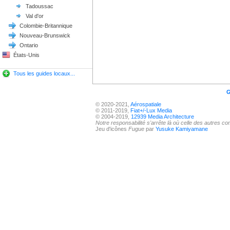
Tadoussac
Val d'or
Colombie-Britannique
Nouveau-Brunswick
Ontario
États-Unis
Tous les guides locaux...
G
© 2020-2021,
Aérospatiale
© 2011-2019,
Fiat+/-Lux Media
© 2004-2019,
12939 Media Architecture
Notre responsabilité s'arrête là où celle des autres 
Jeu d'icônes
Fugue
par
Yusuke Kamiyamane