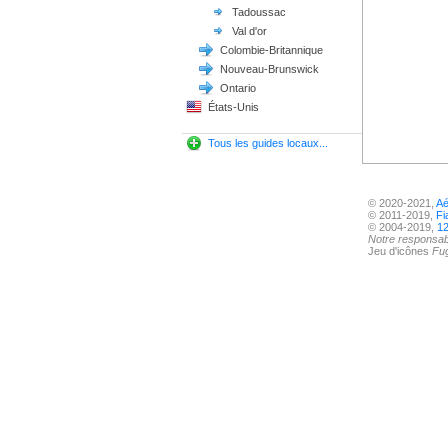
Tadoussac
Val d'or
Colombie-Britannique
Nouveau-Brunswick
Ontario
États-Unis
Tous les guides locaux...
© 2020-2021,
Aé
© 2011-2019,
Fi
© 2004-2019,
12
Notre responsabi
Jeu d'icônes
Fu