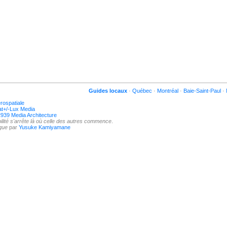
Guides locaux
Québec
Montréal
Baie-Saint-Paul
rospatiale
at+/-Lux Media
939 Media Architecture
lité s'arrête là où celle des autres commence
.
gue
par
Yusuke Kamiyamane