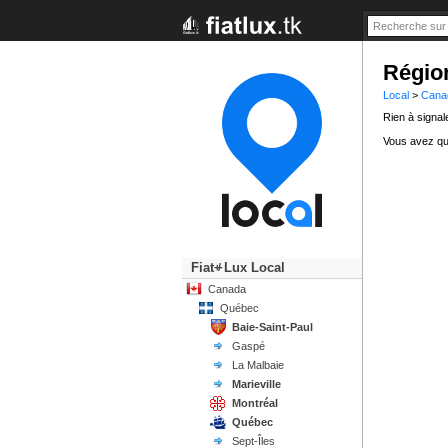
Régio
Local
>
Cana
Rien à signaler
Vous avez qu
Fiat
Lux Local
+/-
Canada
Québec
Baie-Saint-Paul
Gaspé
La Malbaie
Marieville
Montréal
Québec
Sept-Îles