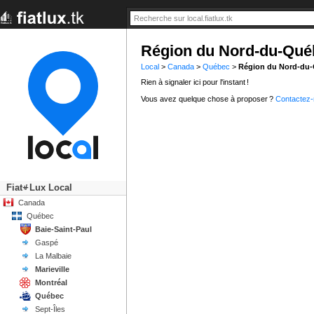
Région du Nord-du-Qué
Local
>
Canada
>
Québec
>
Région du Nord-du
Rien à signaler ici pour l'instant !
Vous avez quelque chose à proposer ?
Contactez
Fiat
Lux Local
+/-
Canada
Québec
Baie-Saint-Paul
Gaspé
La Malbaie
Marieville
Montréal
Québec
Sept-Îles