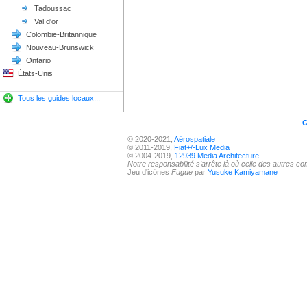
Tadoussac
Val d'or
Colombie-Britannique
Nouveau-Brunswick
Ontario
États-Unis
Tous les guides locaux...
G
© 2020-2021,
Aérospatiale
© 2011-2019,
Fiat+/-Lux Media
© 2004-2019,
12939 Media Architecture
Notre responsabilité s'arrête là où celle des autres 
Jeu d'icônes
Fugue
par
Yusuke Kamiyamane