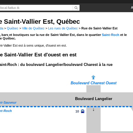
A
 Saint-Vallier Est, Québec
da
>
Québec
>
Ville de Québec
>
Les rues de Québec
>
Rue de Saint-Vallier Est
 bars et boutiques sur la
rue de Saint-Vallier Est
, dans le quartier
Saint-Roch
et le
e Québec.
nt-Vallier Est est à sens unique, d'ouest en est.
e Saint-Vallier Est d'ouest en est
aint-Roch : du boulevard Langelier/boulevard Charest à la rue
Boulevard Charest Ouest
Boulevard Langelier
nt-Sauveur
nt-Roch
10
+