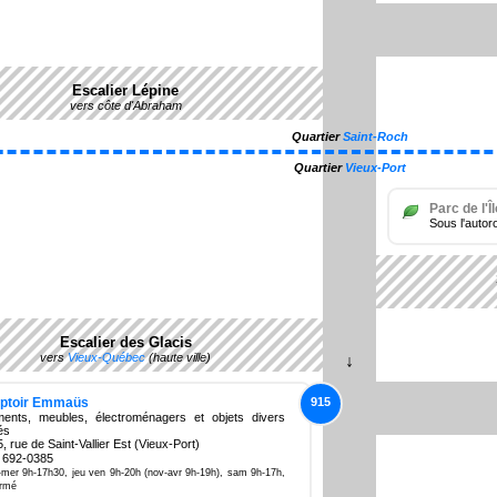
Escalier Lépine
vers côte d'Abraham
Quartier
Saint-Roch
Quartier
Vieux-Port
Parc de l'Î
Sous l'auto
Escalier des Glacis
vers
Vieux-Québec
(haute ville)
ptoir Emmaüs
915
ments, meubles, électroménagers et objets divers
és
, rue de Saint-Vallier Est (Vieux-Port)
 692-0385
-mer 9h-17h30, jeu ven 9h-20h (nov-avr 9h-19h), sam 9h-17h,
ermé