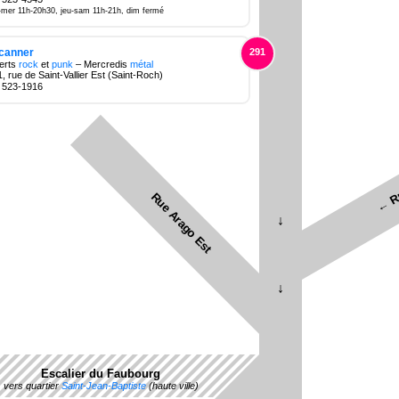
-mer 11h-20h30, jeu-sam 11h-21h, dim fermé
canner
291
erts
rock
et
punk
– Mercredis
métal
, rue de Saint-Vallier Est (Saint-Roch)
 523-1916
← Ru
Rue Arago Est
Escalier du Faubourg
vers quartier
Saint-Jean-Baptiste
(haute ville)