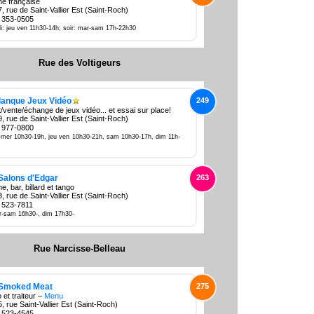
ne française
, rue de Saint-Vallier Est (Saint-Roch)
 353-0505
i: jeu ven 11h30-14h; soir: mar-sam 17h-22h30
Rue des Voltigeurs
lanque Jeux Vidéo
249
/vente/échange de jeux vidéo... et essai sur place!
, rue de Saint-Vallier Est (Saint-Roch)
 977-0800
-mer 10h30-19h, jeu ven 10h30-21h, sam 10h30-17h, dim 11h-
Salons d'Edgar
263
e, bar, billard et tango
, rue de Saint-Vallier Est (Saint-Roch)
 523-7811
-sam 16h30-, dim 17h30-
Rue Narcisse-Belleau
 Smoked Meat
275
 et traiteur –
Menu
, rue Saint-Vallier Est (Saint-Roch)
 523-4545