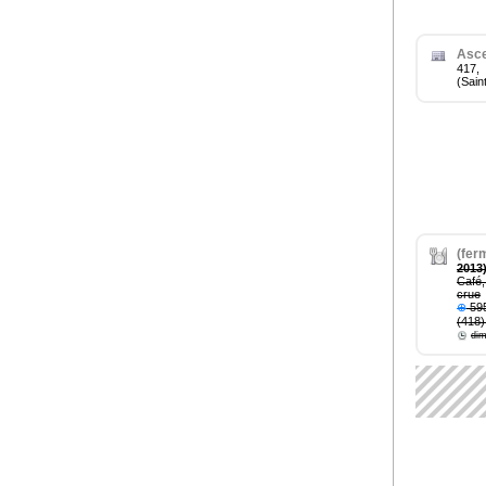
Asce
417, 
(Sain
(fer
2013
Café,
crue
⊕
595
(418)
dim