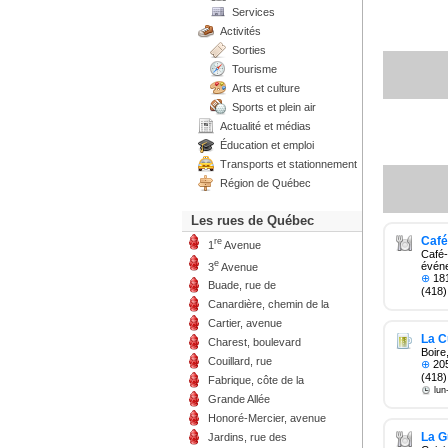
Services
Activités
Sorties
Tourisme
Arts et culture
Sports et plein air
Actualité et médias
Éducation et emploi
Transports et stationnement
Région de Québec
Les rues de Québec
Café
re
1
Avenue
Café
e
évén
3
Avenue
⊕
181
Buade, rue de
(418)
Canardière, chemin de la
Cartier, avenue
La C
Charest, boulevard
Boire
Couillard, rue
⊕
205
(418)
Fabrique, côte de la
lun
Grande Allée
Honoré-Mercier, avenue
La G
Jardins, rue des