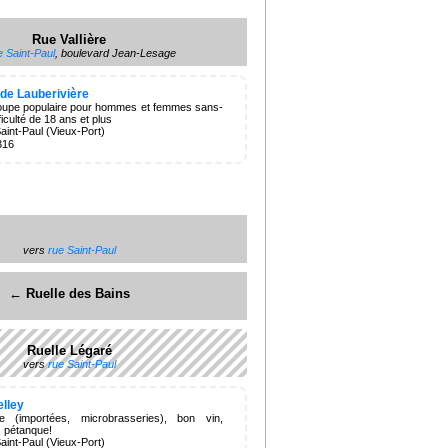
Rue Vallière
e Saint-Paul
, boulevard Jean-Lesage
de Lauberivière
oupe populaire pour hommes et femmes sans-
fficulté de 18 ans et plus
aint-Paul (Vieux-Port)
316
vers
rue Saint-Paul
← Ruelle des Bains
Ruelle Légaré
vers
rue Saint-Paul
lley
e (importées, microbrasseries), bon vin,
.. pétanque!
aint-Paul (Vieux-Port)