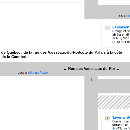
vers
ru
La Maison 
Refuge et s
abri et en di
⊕
401, rue S
(418) 694-9
 de Québec : de la rue des Vaisseaux-du-Roi/côte du Palais à la côte
 de la Canoterie
→ Rue des Vaisseaux-du-Roi →
vers
côte du Palais
Taverne Be
Bonne bièr
terrasse et.
⊕
249, rue S