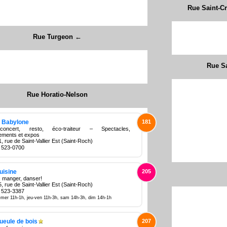
Rue Saint-C
Rue Turgeon ←
Rue S
Rue Horatio-Nelson
 Babylone
181
-concert, resto, éco-traiteur – Spectacles,
ements et expos
, rue de Saint-Vallier Est (Saint-Roch)
 523-0700
uisine
205
, manger, danser!
, rue de Saint-Vallier Est (Saint-Roch)
 523-3387
-mer 11h-1h, jeu-ven 11h-3h, sam 14h-3h, dim 14h-1h
ueule de bois
207