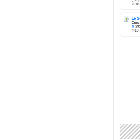
lun
Le S
Conc
⊕
291
(418)