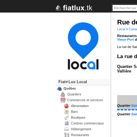
Rue de
Local
>
Cana
Restaurants,
Vieux-Port
d
La rue de Sai
La rue d
Quartier S
Vallière
Fiat
Lux Local
+/-
Québec
Quartiers
Commerces et services
Quartier
Sai
Alimentation
Bars
Quartier
Sai
Boutiques
Centres commerciaux
Hébergement
Restaurants