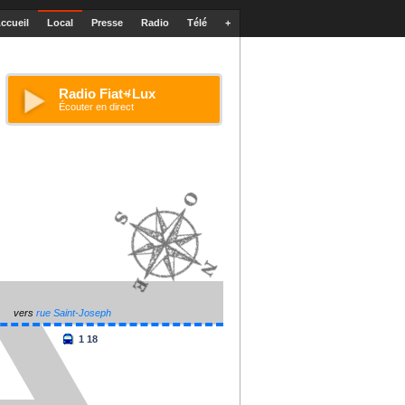
ccueil
Local
Presse
Radio
Télé
+
Radio Fiat
Lux
+/-
Écouter en direct
vers
rue Saint-Joseph
+
1
18