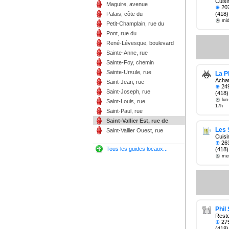
Cuisi
Maguire, avenue
⊕
207
(418)
Palais, côte du
mid
Petit-Champlain, rue du
Pont, rue du
René-Lévesque, boulevard
Sainte-Anne, rue
Sainte-Foy, chemin
Sainte-Ursule, rue
La P
Achat
Saint-Jean, rue
⊕
249
Saint-Joseph, rue
(418)
lun
Saint-Louis, rue
17h
Saint-Paul, rue
Saint-Vallier Est, rue de
Les 
Saint-Vallier Ouest, rue
Cuisin
⊕
263
Tous les guides locaux...
(418)
mer
Phil
Resto
⊕
275
(418)