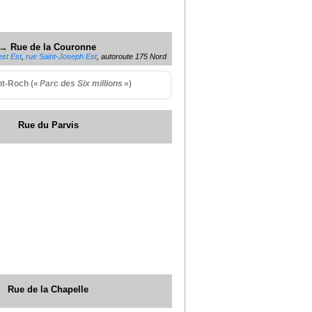
→ Rue de la Couronne
st Est
,
rue Saint-Joseph Est
, autoroute 175 Nord
nt-Roch («
Parc des Six millions
»)
Rue du Parvis
Rue de la Chapelle