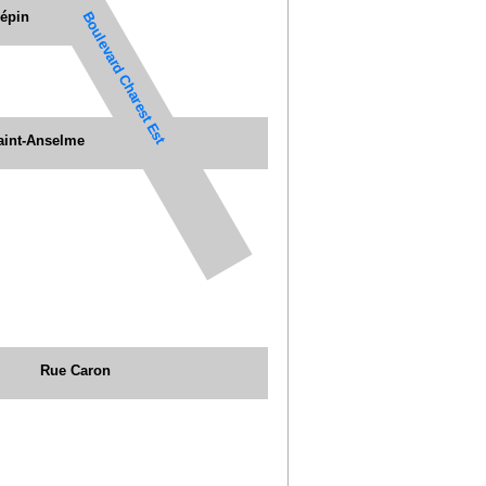
répin
Boulevard Charest Est
aint-Anselme
Rue Caron