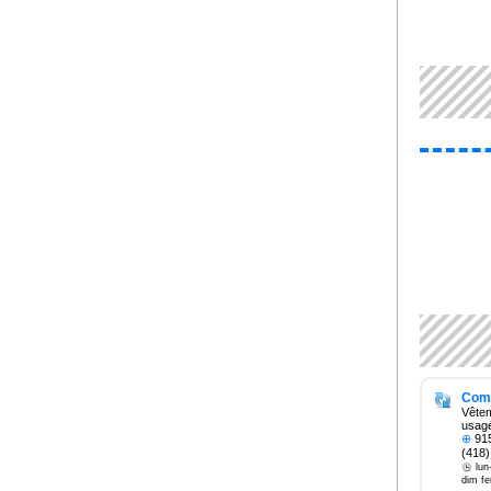
Com
Vête
usag
⊕
915
(418)
lun
dim f