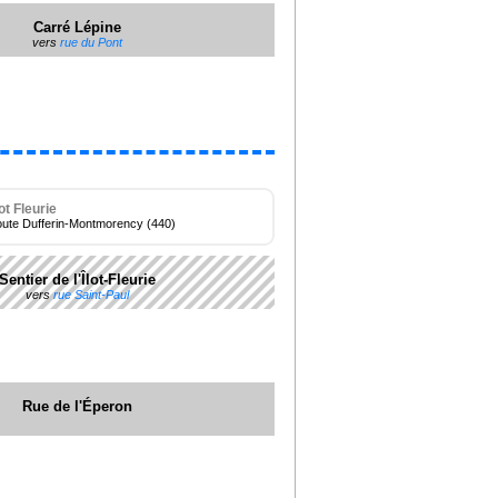
Carré Lépine
vers
rue du Pont
lot Fleurie
route Dufferin-Montmorency (440)
Sentier de l'Îlot-Fleurie
vers
rue Saint-Paul
Rue de l'Éperon