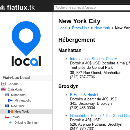
New York City
Local
>
États-Unis
>
New York
>
New Yor
Hébergement
Manhattan
International Student Center
Dortoir à 40$ USD (octobre à mai),
Tout près de Central Park
e
38, 88
Rue Ouest, Manhattan
(212) 787-7706
Fiat
Lux Local
+/-
Canada
Brooklyn
États-Unis
B Hotel & Hostel
Minnesota
Dortoirs à partir de 40$ USD
Minneapolis
341, Broadway, Brooklyn
New York
(718) 486-0004
New York
Globetrotter Hostel / The Grand G
Texas
Dortoir à 45$ USD
Dripping Springs
529, Avenue Putnam, Brooklyn
(347) 770-7331