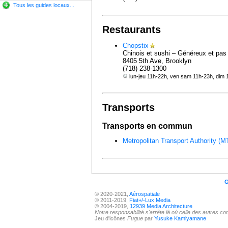
Tous les guides locaux...
Restaurants
Chopstix
Chinois et sushi – Généreux et pas
8405 5th Ave, Brooklyn
(718) 238-1300
lun-jeu 11h-22h, ven sam 11h-23h, dim
Transports
Transports en commun
Metropolitan Transport Authority (M
G
© 2020-2021,
Aérospatiale
© 2011-2019,
Fiat+/-Lux Media
© 2004-2019,
12939 Media Architecture
Notre responsabilité s'arrête là où celle des autres 
Jeu d'icônes
Fugue
par
Yusuke Kamiyamane