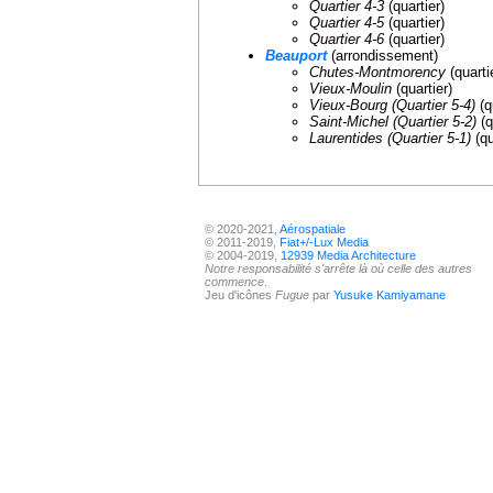
Quartier 4-3
(quartier)
Quartier 4-5
(quartier)
Quartier 4-6
(quartier)
Beauport
(arrondissement)
Chutes-Montmorency
(quarti
Vieux-Moulin
(quartier)
Vieux-Bourg (Quartier 5-4)
(q
Saint-Michel (Quartier 5-2)
(q
Laurentides (Quartier 5-1)
(qu
© 2020-2021,
Aérospatiale
© 2011-2019,
Fiat+/-Lux Media
© 2004-2019,
12939 Media Architecture
Notre responsabilité s'arrête là où celle des autres
commence
.
Jeu d'icônes
Fugue
par
Yusuke Kamiyamane