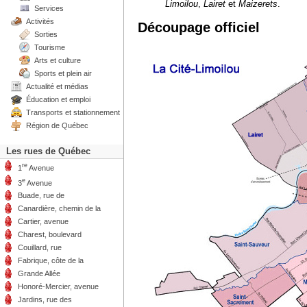
Limoilou
,
Lairet
et
Maizerets
.
Services
Activités
Découpage officiel
Sorties
Tourisme
Arts et culture
Sports et plein air
Actualité et médias
Éducation et emploi
Transports et stationnement
Région de Québec
Les rues de Québec
re
1
Avenue
e
3
Avenue
Buade, rue de
Canardière, chemin de la
Cartier, avenue
Charest, boulevard
Couillard, rue
Fabrique, côte de la
Grande Allée
Honoré-Mercier, avenue
Jardins, rue des