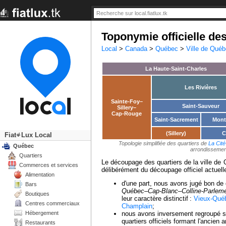
Toponymie officielle de
Local
>
Canada
>
Québec
>
Ville de Qué
La Haute-Saint-Charles
Les Rivières
Sainte-Foy–
Saint-Sauveur
Sillery–
Cap-Rouge
Saint-Sacrement
Mont
(Sillery)
C
Fiat
Lux Local
+/-
Topologie simplifiée des quartiers de
La Cité
Québec
arrondisseme
Quartiers
Le découpage des quartiers de la ville de
Commerces et services
délibérément du découpage officiel actuell
Alimentation
d'une part, nous avons jugé bon de d
Bars
Québec–Cap-Blanc–Colline-Parleme
Boutiques
leur caractère distinctif :
Vieux-Qué
Centres commerciaux
Champlain
;
Hébergement
nous avons inversement regroupé so
quartiers officiels formant l'anci
Restaurants