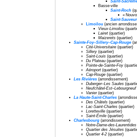
Saint-Sacrem
Basse-ville
Saint-Roch
(qu
« Nouvo
Saint-Sauveur
Limoilou
(ancien arrondiss
Vieux-Limoilou
(quarti
Lairet
(quartier)
Maizerets
(quartier)
Sainte-Foy–Sillery–Cap-Rouge
(ar
Cité-Universitaire
(quartier)
Sillery
(quartier)
Saint-Louis
(quartier)
Du Plateau
(quartier)
Pointe-de-Sainte-Foy
(quartie
Aéroport
(quartier)
Cap-Rouge
(quartier)
Les Rivières
(arrondissement)
Duberger–Les Saules
(quarti
Neufchâtel-Est–Lebourgneuf
Vanier
(quartier)
La Haute-Saint-Charles
(arrondiss
Des Châtels
(quartier)
Lac-Saint-Charles
(quartier)
Loretteville
(quartier)
Saint-Émile
(quartier)
Charlesbourg
(arrondissement)
Notre-Dame-des-Laurentides
Quartier des Jésuites
(quarti
Quartier 4-2
(quartier)