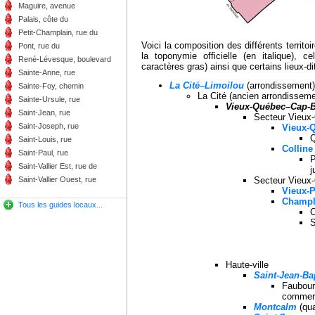
Maguire, avenue
Palais, côte du
Petit-Champlain, rue du
Voici la composition des différents territoi
Pont, rue du
la toponymie officielle (en italique), ce
René-Lévesque, boulevard
caractères gras) ainsi que certains lieux-d
Sainte-Anne, rue
La Cité–Limoilou
(arrondissement)
Sainte-Foy, chemin
La Cité (ancien arrondisseme
Sainte-Ursule, rue
Vieux-Québec–Cap-B
Saint-Jean, rue
Secteur Vieux-
Saint-Joseph, rue
Vieux-
Q
Saint-Louis, rue
Colline
Saint-Paul, rue
P
Saint-Vallier Est, rue de
j
Secteur Vieux-
Saint-Vallier Ouest, rue
Vieux-P
Champl
Tous les guides locaux...
C
S
Haute-ville
Saint-Jean-Ba
Faubour
commer
Montcalm
(qua