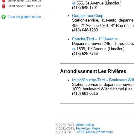
Saint-Vallier Est, rue de
⊕
355, 3e Avenue (Limoilou)
Saint-Vallier Ouest, rue
(418) 648-1791
Garage Taxi-Coop
Tous les guides locaux...
Station-service, lave-auto, dépanne
e
e
496, 2
Avenue / 201, 4
Rue (Limoi
(418) 648-1283
re
Couche-Tard – 1
Avenue
Dépanneur ouvert 24h – Titres de t
re
⊕
1805, 1
Avenue (Limoilou)
(418) 525-6744
Arrondissement Les Rivières
Irving/Couche-Tard – Boulevard Wil
Station service et dépanneur ouver
1000, boulevard Wilfrid-Hamel (Les 
(418) 681-0516
© 2020-2021,
Aérospatiale
© 2011-2019,
Fiat+/-Lux Media
© 2004-2019,
12939 Media Architecture