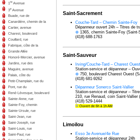
re
1
Avenue
e
3
Avenue
Saint-Sacrement
Buade, rue de
Canardière, chemin de la
Couche-Tard – Chemin Sainte-Foy
Dépanneur ouvert 24h – Titres de t
Cartier, avenue
⊕
1365, chemin Sainte-Foy (Saint-
Charest, boulevard
(418) 688-1763
Couillard, rue
Fabrique, côte de la
Grande Allée
Saint-Sauveur
Honoré-Mercier, avenue
Jardins, rue des
Irving/Couche-Tard – Charest Oues
Station-service et dépanneur – Ouv
Maguire, avenue
⊕
750, boulevard Charest Ouest (S
Palais, côte du
(418) 681-9262
Petit-Champlain, rue du
Dépanneur Sonerco Saint-Vallier
Pont, rue du
Station-service et dépanneur – Titr
René-Lévesque, boulevard
210, rue Renaud, coin Saint-Vallier
Sainte-Anne, rue
(418) 529-1444
Sainte-Foy, chemin
Ouvert de 6h à 1h AM
Sainte-Ursule, rue
Saint-Jean, rue
Saint-Joseph, rue
Limoilou
Saint-Louis, rue
Esso 3e Avenue/4e Rue
Saint-Paul, rue
Station-service et dépanneur 24h