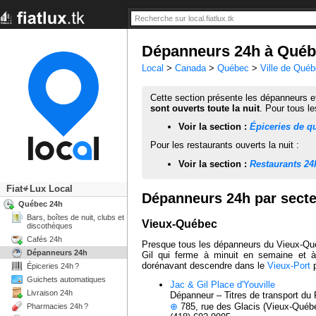
Dépanneurs 24h à Qué
Local
>
Canada
>
Québec
>
Ville de Qué
Cette section présente les dépanneurs e
sont ouverts toute la nuit
. Pour tous l
Voir la section :
Épiceries de q
Pour les restaurants ouverts la nuit :
Voir la section :
Restaurants 24
Fiat
Lux Local
+/-
Dépanneurs 24h par sect
Québec 24h
Bars, boîtes de nuit, clubs et
Vieux-Québec
discothèques
Cafés 24h
Presque tous les dépanneurs du Vieux-Qué
Dépanneurs 24h
Gil qui ferme à minuit en semaine et à
dorénavant descendre dans le
Vieux-Port
p
Épiceries 24h ?
Guichets automatiques
Jac & Gil Place d'Youville
Livraison 24h
Dépanneur – Titres de transport du
⊕
785, rue des Glacis (Vieux-Québ
Pharmacies 24h ?