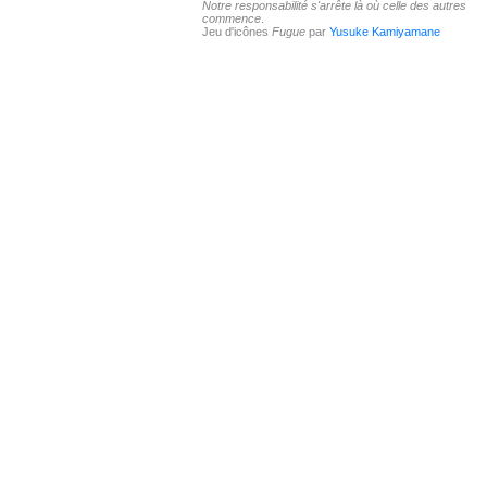
Notre responsabilité s'arrête là où celle des autres
commence
.
Jeu d'icônes
Fugue
par
Yusuke Kamiyamane