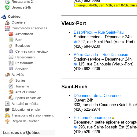
(418) 692-9995
Restaurants 24h
lun-jeu 7h-0h, ven 7-1h, sam 8-1h, dim 
Urgence 24h
Québec
Quartiers
Vieux-Port
Commerces et services
Esso/Proxi – Rue Saint-Paul
Alimentation
Station-service – Dépanneur 24h
Bars
⊕
222, rue Saint-Paul (Vieux-Port)
Boutiques
(418) 694-0230
Centres commerciaux
Pétro-Canada – Rue Dalhousie
Hébergement
Station-service – Dépanneur 24h
Restaurants
⊕
115, rue Dalhousie (Vieux-Port)
(418) 692-2206
Services
Activités
Sorties
Saint-Roch
Tourisme
Arts et culture
Dépanneur de la Couronne
Sports et plein air
Ouvert 24h
Actualité et médias
333, rue de la Couronne (Saint-Roc
(418) 522-2974
Éducation et emploi
Transports et stationnement
Épicerie économique
Région de Québec
Dépanneur, petite épicerie et compt
⊕
293, rue Saint-Joseph Est (Saint
(418) 529-2226
Les rues de Québec