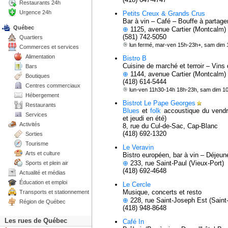
Restaurants 24h
Urgence 24h
Petits Creux & Grands Crus
Bar à vin – Café – Bouffe à partage
Québec
⊕
1125, avenue Cartier (Montcalm)
(581) 742-5050
Quartiers
lun fermé, mar-ven 15h-23h+, sam dim
Commerces et services
Alimentation
Bistro B
Cuisine de marché et terroir – Vins
Bars
⊕
1144, avenue Cartier (Montcalm)
Boutiques
(418) 614-5444
Centres commerciaux
lun-ven 11h30-14h 18h-23h, sam dim 1
Hébergement
Bistrot Le Pape Georges
Restaurants
Blues
et
folk
accoustique du vendr
Services
et jeudi en été)
Activités
8, rue du Cul-de-Sac, Cap-Blanc
(418) 692-1320
Sorties
Tourisme
Le Veravin
Arts et culture
Bistro européen, bar à vin – Déjeuner
⊕
233, rue Saint-Paul (Vieux-Port)
Sports et plein air
(418) 692-4648
Actualité et médias
Éducation et emploi
Le Cercle
Musique, concerts et resto
Transports et stationnement
⊕
228, rue Saint-Joseph Est (Saint
Région de Québec
(418) 948-8648
Les rues de Québec
Café In