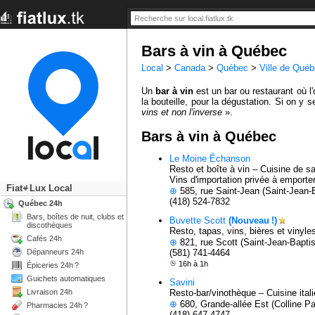
Bars à vin à Québec
Local
>
Canada
>
Québec
>
Ville de Qué
Un
bar à vin
est un bar ou restaurant où l'
la bouteille, pour la dégustation. Si on y se
vins et non l'inverse
».
Bars à vin à Québec
Le Moine Échanson
Resto et boîte à vin – Cuisine de s
Vins d'importation privée à emporte
Fiat
Lux Local
+/-
⊕
585, rue Saint-Jean (Saint-Jean-B
(418) 524-7832
Québec 24h
Bars, boîtes de nuit, clubs et
Buvette Scott
(Nouveau !)
discothèques
Resto, tapas, vins, bières et vinyle
Cafés 24h
⊕
821, rue Scott (Saint-Jean-Baptis
Dépanneurs 24h
(581) 741-4464
16h à 1h
Épiceries 24h ?
Guichets automatiques
Savini
Livraison 24h
Resto-bar/vinothèque – Cuisine ital
⊕
680, Grande-allée Est (Colline Pa
Pharmacies 24h ?
(418) 647-4747