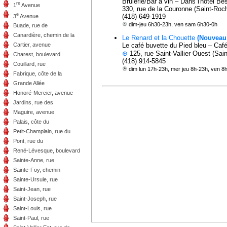
Brûlerie/Bar à vin – Dans l'hôtel B
re
1
Avenue
330, rue de la Couronne (Saint-Roc
e
(418) 649-1919
3
Avenue
dim-jeu 6h30-23h, ven sam 6h30-0h
Buade, rue de
Canardière, chemin de la
Le Renard et la Chouette
(Nouveau 
Le café buvette du Pied bleu – Caf
Cartier, avenue
⊕
125, rue Saint-Vallier Ouest (Sai
Charest, boulevard
(418) 914-5845
Couillard, rue
dim lun 17h-23h, mer jeu 8h-23h, ven 8
Fabrique, côte de la
Grande Allée
Honoré-Mercier, avenue
Jardins, rue des
Maguire, avenue
Palais, côte du
Petit-Champlain, rue du
Pont, rue du
René-Lévesque, boulevard
Sainte-Anne, rue
Sainte-Foy, chemin
Sainte-Ursule, rue
Saint-Jean, rue
Saint-Joseph, rue
Saint-Louis, rue
Saint-Paul, rue