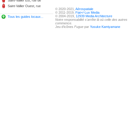
Saint-Vallier Est, rue de
Saint-Vallier Ouest, rue
© 2020-2021,
Aérospatiale
© 2011-2019,
Fiat+/-Lux Media
© 2004-2019,
12939 Media Architecture
Tous les guides locaux...
Notre responsabilité s'arrête là où celle des autres
commence
.
Jeu d'icônes
Fugue
par
Yusuke Kamiyamane